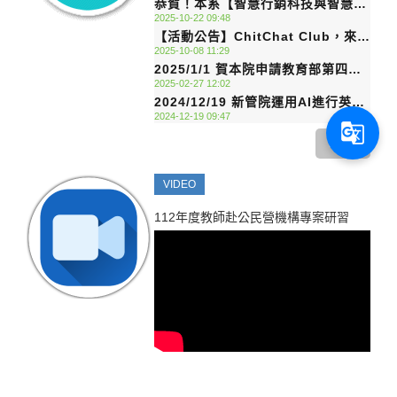
恭賀！本系【智慧行銷科技與智慧
日起至2026年8月16日截止，敬請貴
相關系所進行廣宣事宜，並踴躍報名
2025-10-22 09:48
3D設計跨領域創新人才培育計畫】
校協助轉知師生踴躍報名參加，請查
參選。
【活動公告】ChitChat Club，來和
通過教育部補助300萬！
照。
2025-10-08 11:29
外國人講英文!!
2025/1/1 賀本院申請教育部第四期
2025-02-27 12:02
(114-116)大學社會責任實踐計畫兩
2024/12/19 新管院運用AI進行英語
案皆獲通過
2024-12-19 09:47
學習前導計畫
g_translate
more
VIDEO
112年度教師赴公民營機構專案研習