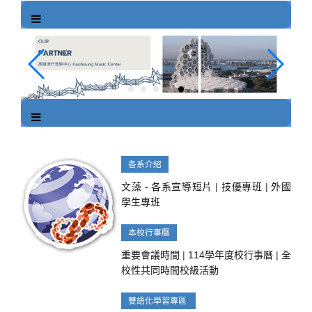
跳
到
主
要
內
容
區
塊
各系介紹
文藻 - 各系宣導短片
|
技優專班
|
外國
學生專班
本校行事曆
重要會議時間
|
114學年度校行事曆
|
全
校性共同時間校級活動
雙語化學習專區