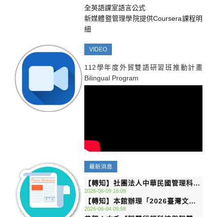
全英語課室語言公式
新媒體暨管理學院提供Coursera課程明
細
VIDEO
112學年度外貿雙語研習班推動計畫
Bilingual Program
最新消息
【轉知】社團法人中華民國管理科學
2026-06-09 16:09
學會辦理115年「管理獎章」、「李
【轉知】本館辦理「2026臺灣文學
國鼎管理獎章」及「呂鳳章先生紀念
2026-06-04 09:58
數位遊戲腳本徵選」，報名期間自即
獎章」徵選活動，敬請協助轉知貴校