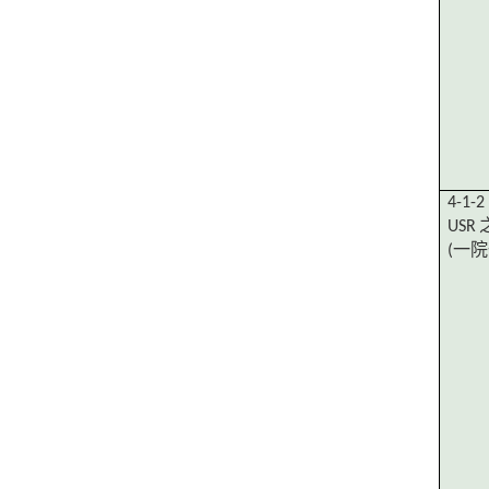
4-1-
USR
(
一院