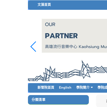
跳
文藻首頁
到
主
要
內
容
區
塊
新管院首頁
English
學院簡介
學院
分類清單
:::