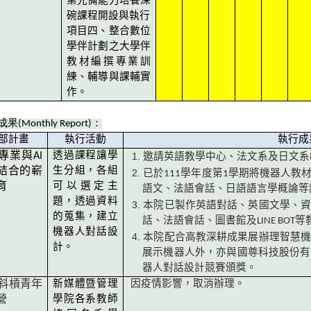
業先備能力培養深
碗課程開設與執行
項目四、整合數位
學伴計劃之大學伴
教材編撰專業訓
練、輔導與課輔實
作。
成果
(Monthly Report)
：
部計畫
執行活動
執行成
專業與
AI
透過課程讓學
邀請英語教學中心、法文系及日文系
結合的嶄
生分組，各組
已於111學年度第1學期將機器人教
育
可以選定主
語文、法語會話、日語語言學概論等
題，透過資料
本院已製作英語對話、英國文學、
的蒐集，建立
話、法語會話、圖書館及LINE BOT
機器人對話設
本院配合高教深耕成果展辦理智慧
計。
展示機器人外，亦與國尊科技股份有
器人對話設計競賽頒獎。
斜槓青年
新媒體暨管理
因疫情影響，取消辦理。
營
學院各系教師