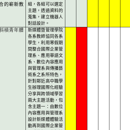
合的嶄新教
組，各組可以選定
主題，透過資料的
蒐集，建立機器人
對話設計。
斜槓青年體
新媒體暨管理學院
各系教師協同各系
學生，利用寒假期
間整合國際企業管
理系、應用華語文
系、數位內容應用
與管理系與傳播藝
術系之系所特色，
針對鄰近高中職學
生辦理國際化經驗
分享與跨領域學習
兩大主題活動，包
含主題一：由數位
內容應用與管理系
設計新媒體體驗活
動再到國際企業管