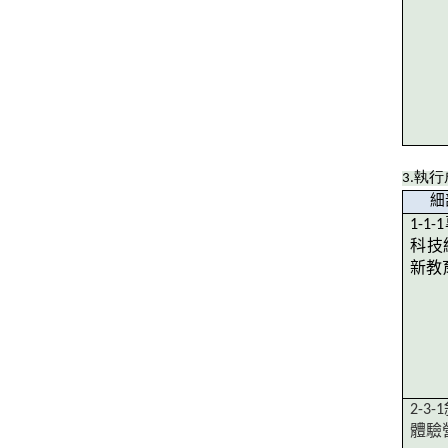
3.
執行
細
1-1-1
科技
新教
2-3-1
體驗