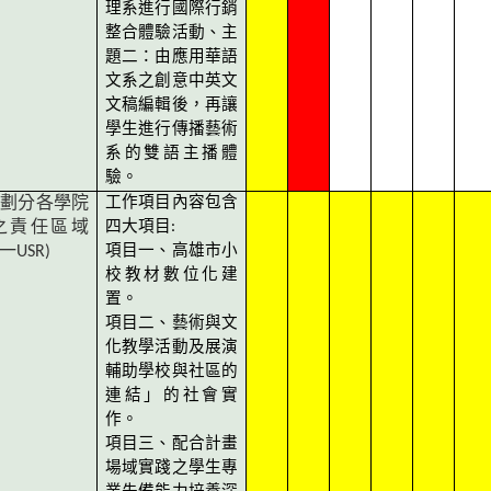
理系進行國際行銷
整合體驗活動、主
題二：由應用華語
文系之創意中英文
文稿編輯後，再讓
學生進行傳播藝術
系的雙語主播體
驗。
2
劃分各學院
工作項目內容包含
之責任區域
四大項目:
一
USR)
項目一、高雄市小
校教材數位化建
置。
項目二、藝術與文
化教學活動及展演
輔助學校與社區的
連結」的社會實
作。
項目三、配合計畫
場域實踐之學生專