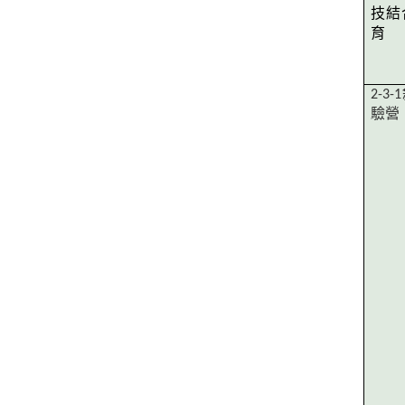
技結
育
2-3-1
驗營