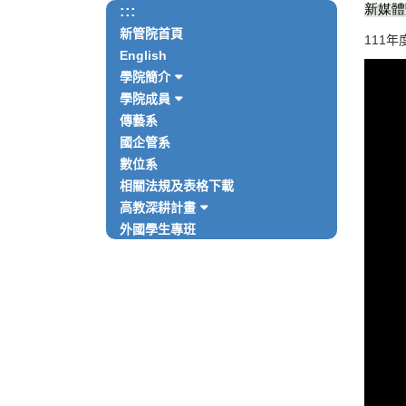
:::
新媒體
新管院首頁
111
English
學院簡介
學院成員
傳藝系
國企管系
數位系
相關法規及表格下載
高教深耕計畫
外國學生專班