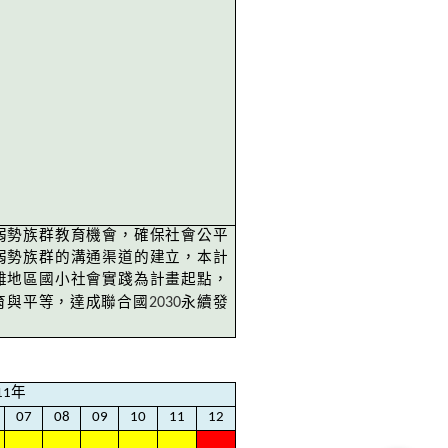
弱勢族群教育機會，確保社會公平
弱勢族群的溝通渠道的建立，本計
雄地區國小社會實踐為計畫起點，
2030
育與平等，達成聯合國
永續發
。
11
年
07
08
09
10
11
12