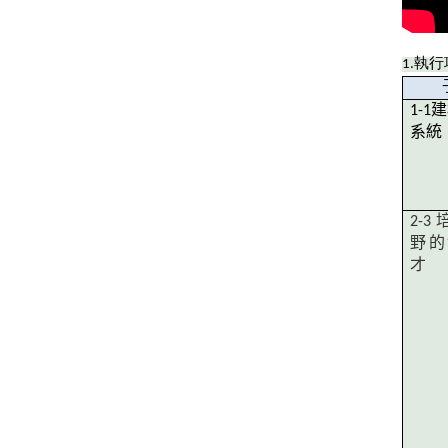
1.
執行
1-1
建
系統
2-3
野的
才