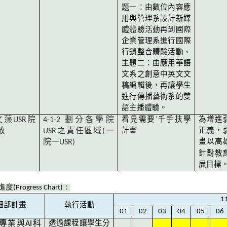
題一：由數位內容應
用與管理系設計新媒
體體驗活動再到國際
企業管理系進行國際
行銷整合體驗活動、
主題二：由應用華語
文系之創意中英文文
稿編輯後，再讓學生
進行傳播藝術系的雙
語主播體驗。
文藻
USR
院
4-1-2
劃分各學院
看見需要
˙
千手扶學
為增進
放
USR
之責任區域
(
一
計畫
正義，
院一
USR)
畫以高
針對教
展目標
進度
(Progress Chart)
：
1
細部計畫
執行活動
01
02
03
04
05
06
專業與
AI
科
透過課程讓學生分