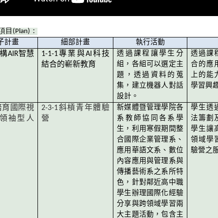
項目
(Plan)
：
子計畫
細部計畫
執行活動
構
AIR
智慧
1-1-1
專業與
AI
科技
透過課程讓學生分
透過課
結合的嶄新教育
組，各組可以選定主
合的應
題，透過資料的蒐
上的能
集，建立機器人對話
學習興
設計。
培育國際視
2-3-1
斜槓青年體驗
新媒體暨管理學院各
學生透
領袖型人
營
系教師協同各系學
法籌劃
生，利用寒假期間整
學生讓
合國際企業管理系、
領域學
應用華語文系、數位
驗營之
內容應用與管理系與
傳播藝術系之系所特
色，針對鄰近高中職
學生辦理國際化經驗
分享與跨領域學習兩
大主題活動，包含主