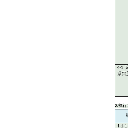
4-1
系齊
2.
執行
1-1-1