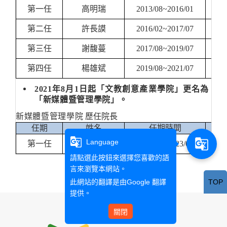
第一任
高明瑞
2013/08~2016/01
教
第二任
許長謨
2016/02~2017/07
教
第三任
謝馥蔓
2017/08~2019/07
教
第四任
楊雄斌
2019/08~2021/07
教
2021
年
8
月
1
日起「文教創意產業學院」更名為
「新媒體暨管理學院」。
新媒體暨管理學院
歷任院長
任期
姓名
任期時間
職
g_translate
g_translate
Language
第一任
楊雄斌
2021/08~2023/01
教
請點選此按鈕來選擇您喜歡的語
言來瀏覽本網站。
此網站的翻譯是由
Google 翻譯
TOP
提供。
關閉