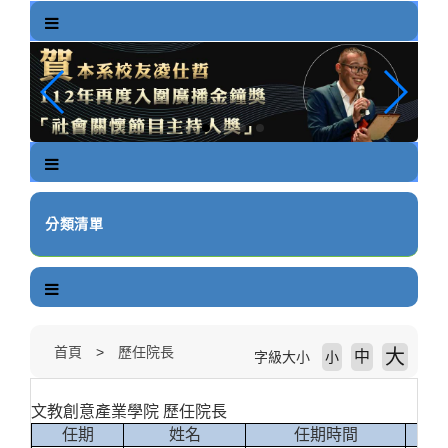
跳
到
主
要
內
容
區
塊
分類清單
首頁
歷任院長
大
中
字級大小
小
文教創意產業學院 歷任院長
任期
姓名
任期時間
職