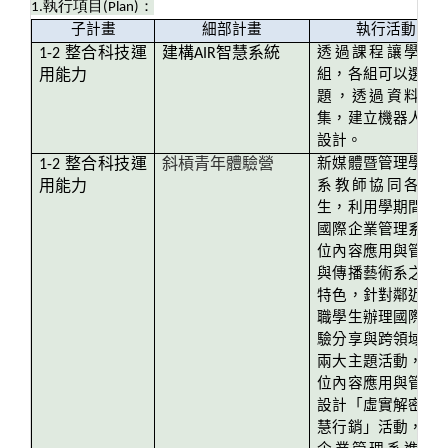
1.
執行項目
(Plan)
：
子計畫
細部計畫
執行活動
1-2
整合科技運
建構AIR智慧系統
透過課程讓學生
用能力
組，各組可以選定
題，透過資料的
集，建立機器人對
設計。
1-2
整合科技運
斜槓青年體驗營
新媒體暨管理學院
用能力
系教師協同各系
生，利用學期間整
國際企業管理系、
位內容應用與管理
與傳播藝術系之系
特色，針對鄰近高
職學生辦理國際化
驗分享與跨領域學
兩大主題活動，由
位內容應用與管理
設計「虛實解密與
慧行銷」活動，國