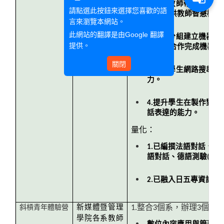
1.透過教師帶領學生
題，透過資料
請點選此按鈕來選擇您喜歡的語
驗，提供教師智慧機器
的蒐集，建立
言來瀏覽本網站。
機器人對話設
此網站的翻譯是由
Google 翻譯
2.學生分組建立機器
計。
提供。
生團隊合作完成機器人
關閉
3.提升學生網路搜尋
力。
4.提升學生在製作對
話表達的能力。
量化：
1.已編撰法語對話、法
語對話、德語測驗(口說
2.已融入日五專資訊科
斜槓青年體驗營
新媒體暨管理
1.整合3個系，辦理3個主
學院各系教師