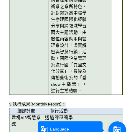
與管理系與傳播藝
術系之系所特色，
針對鄰近高中職學
生辦理國際化經驗
分享與跨領域學習
兩大主題活動，由
數位內容應用與管
理系設計「虛實解
密與智慧行銷」活
動，國際企業管理
系進行國「異國文
化分享」，最後為
傳播藝術系的「愛
show主播營」，
進行主播體驗。
3.
執行成果
(Monthly Report)
：
細部計畫
執行活動
建構AIR智慧系
透過課程讓學
統
生分組，各組
質化：
g_translate
g_translate
Language
可以選定主