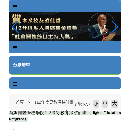
跳
到
主
要
內
容
區
塊
分類清單
首頁
112年度高教深耕計畫
大
中
字級大小
小
新媒體暨管理學院
112
高等教育深耕計畫（
Higher Education
Program
）