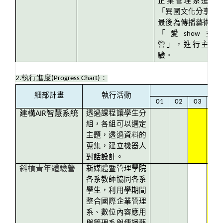
企業管理系進行
「異國文化分享」
最後為傳播藝術系
「愛show主
營」，進行主播
驗。
2.
執行進度
(Progress Chart)
：
細部計畫
執行活動
01
02
03
04
建構AIR智慧系統
透過課程讓學生分
組，各組可以選定
主題，透過資料的
蒐集，建立機器人
對話設計。
斜槓青年體驗營
新媒體暨管理學院
各系教師協同各系
學生，利用學期間
整合國際企業管理
系、數位內容應用