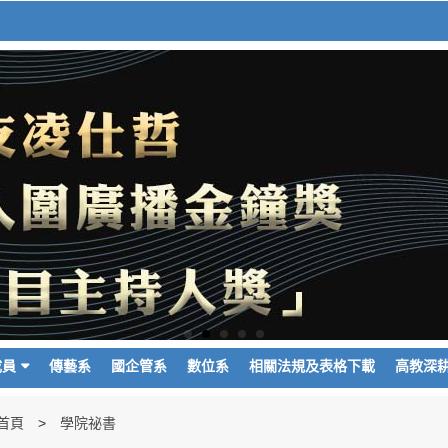
成員
傳藝系
國企管系
數位系
相關法規及表格下載
高教深
首頁
學院祕書