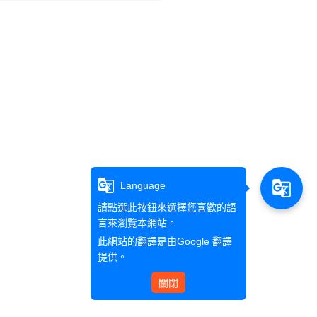
g_translate
g_translate
Language
請點選此按鈕來選擇您喜歡的語
言來瀏覽本網站。
此網站的翻譯是由
Google 翻譯
提供。
關閉