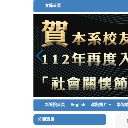
跳
文藻首頁
到
主
要
內
容
區
塊
新管院首頁
English
學院簡介
學院
分類清單
:::