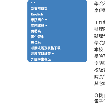
:::
學院秘書
新管院首頁
李伊顓 
English
學院簡介
工作執掌 
學院成員
辦理
傳藝系
辦理
國企管系
學院
數位系
相關法規及表格下載
本校
高教深耕計畫
學院
外國學生專班
學院
校級
院長
其它
分機 |
電子信箱