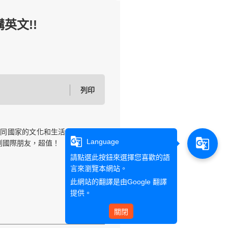
講英文!!
列印
不同國家的文化和生活，完全
g_translate
g_translate
Language
到國際朋友，超值！
請點選此按鈕來選擇您喜歡的語
言來瀏覽本網站。
此網站的翻譯是由
Google 翻譯
提供。
關閉