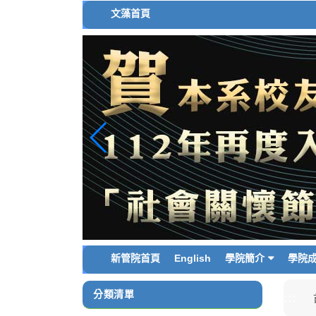
跳
文藻首頁
到
主
要
內
容
區
塊
新管院首頁
English
學院簡介
學院
分類清單
:::