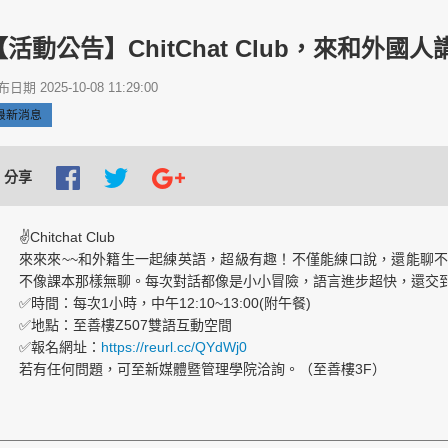
【活動公告】ChitChat Club，來和外國人
日期 2025-10-08 11:29:00
最新消息
分享
✌️Chitchat Club
來來來~~和外籍生一起練英語，超級有趣！不僅能練口說，還能聊
不像課本那樣無聊。每次對話都像是小小冒險，語言進步超快，還交
✅時間：每次1小時，中午12:10~13:00(附午餐)
✅地點：至善樓Z507雙語互動空間
✅報名網址：
https://reurl.cc/QYdWj0
若有任何問題，可至新媒體暨管理學院洽詢。（至善樓3F）