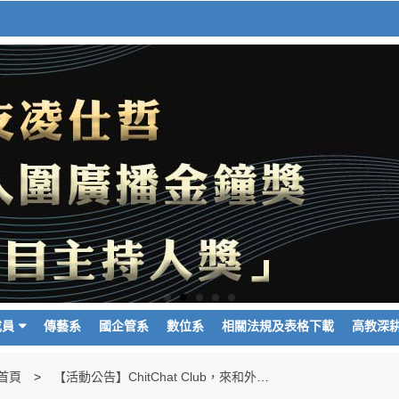
成員
傳藝系
國企管系
數位系
相關法規及表格下載
高教深
首頁
【活動公告】ChitChat Club，來和外國人講英文!!