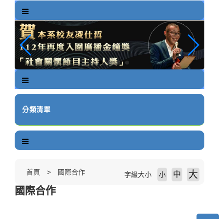
跳
到
主
要
內
容
區
塊
分類清單
首頁
國際合作
大
中
字級大小
小
國際合作