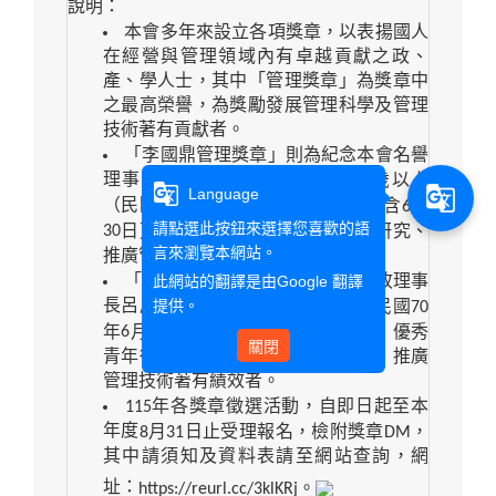
說明：
本會多年來設立各項獎章，以表揚國人
在經營與管理領域內有卓越貢獻之政、
產、學人士，其中「管理獎章」為獎章中
之最高榮譽，為獎勵發展管理科學及管理
技術著有貢獻者。
「李國鼎管理獎章」則為紀念本會名譽
理事長李國鼎資政所設，鼓勵
45
歲以上
g_translate
g_translate
Language
（民國
70
年
6
月
30
日以前出生者，不含
6
月
請點選此按鈕來選擇您喜歡的語
30
日），從事管理工作、管理學術研究、
言來瀏覽本網站。
推廣管理技術著有績效者。
此網站的翻譯是由
Google 翻譯
「呂鳳章先生紀念獎章」為紀念故理事
提供。
長呂鳳章先生，並鼓勵
45
歲以下（民國
70
6
30
6
30
年
月
日以後出生者，含
月
日）優秀
關閉
青年從事管理工作、管理學術研究、推廣
管理技術著有績效者。
115
年各獎章徵選活動，自即日起至本
年度
8
月
31
日止受理報名，檢附獎章
DM
，
其中請須知及資料表請至網站查詢，網
址：
https://reurl.cc/3klKRj
。