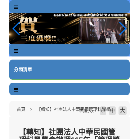
跳
到
主
要
內
容
區
塊
分類清單
首頁
【轉知】社團法人中華民國管理科學學會辦理115年「管理獎章」、「李國鼎管理獎章」及「呂鳳章先生紀念獎章」徵選活動，敬請協助轉知貴校相關系所進行廣宣事宜，並踴躍報名參選。
大
中
字級大小
小
【轉知】社團法人中華民國管