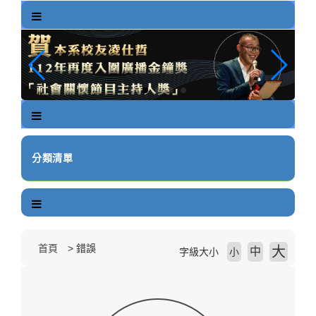
跳
到
主
要
內
容
區
塊
分類清單
首頁
錯誤
大
中
字級大小
小